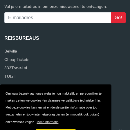
Vul je e-mailadres in om onze nieuwsbrief te ontvangen.
REISBUREAUS
Belvilla
CheapTickets
333Travel.nl
TUI.nl
Om jouw bezoek aan onze website nog makkelijk en persoonlijker te
Contact
Privacy
maken zetten we cookies (en daarmee vergelijkbare technieken) in.
Met deze cookies kunnen wij en derde partijen informatie over jou
Algemene
FAQ
verzamelen en jouw internetgedrag binnen (en mogelijk ook buiten)
Voorwaarden
onze website volgen.
Meer informatie