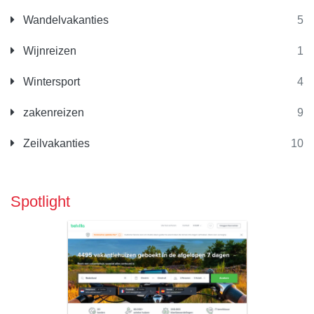
Wandelvakanties
5
Wijnreizen
1
Wintersport
4
zakenreizen
9
Zeilvakanties
10
Spotlight