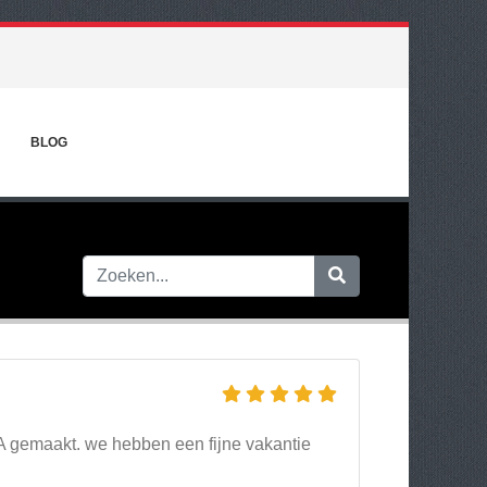
BLOG
A gemaakt. we hebben een fijne vakantie