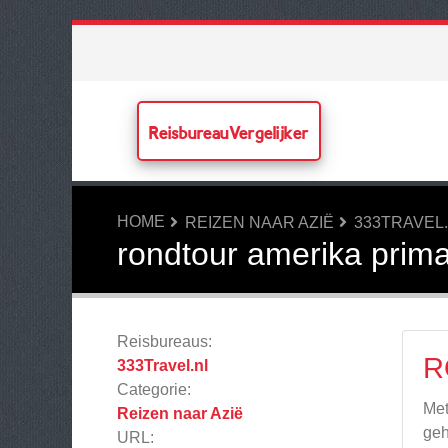
ReisbureauVergelijker
HOME
REIZEN NAAR AZIË
333TRAVEL
rondtour amerika prim
Reisbureaus:
R
333Travel.nl
Categorie:
Met
Reizen naar Azië
geh
URL: