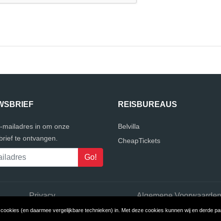
WSBRIEF
REISBUREAUS
e-mailadres in om onze
Belvilla
rief te ontvangen.
CheapTickets
Privacy
Algemene Voorwaarde
ookies (en daarmee vergelijkbare technieken) in. Met deze cookies kunnen wij en derde part
yright © 2026 ReisbureauVergelijker
Build review sites with ReviewTy