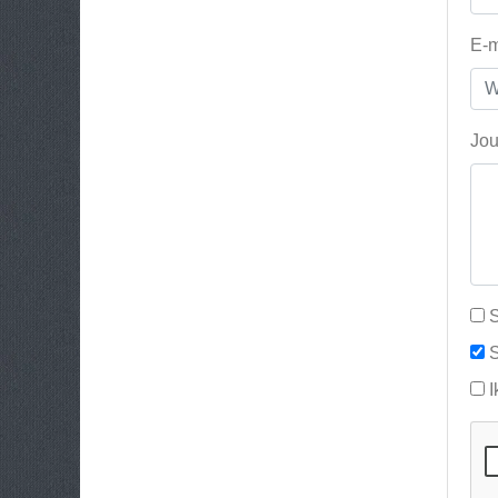
E-m
Jou
S
S
I