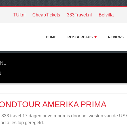
TUI.nl
CheapTickets
333Travel.nl
Belvilla
HOME
REISBUREAUS
REVIEWS
.NL
a
ONDTOUR AMERIKA PRIMA
 333 travel 17 dagen privé rondreis door het westen van de US
ad alles top geregeld.