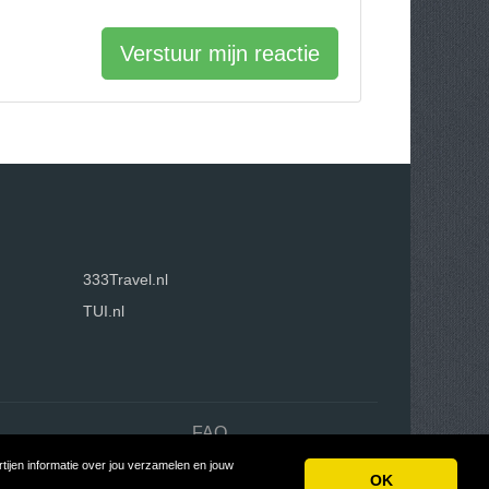
Verstuur mijn reactie
333Travel.nl
TUI.nl
n
FAQ
ijen informatie over jou verzamelen en jouw
coon
OK