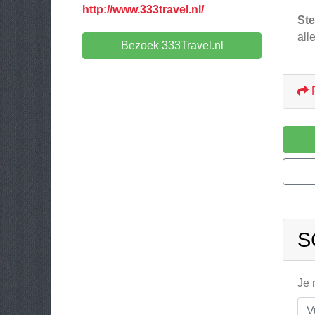
http://www.333travel.nl/
Ste
all
Bezoek 333Travel.nl
S
Je