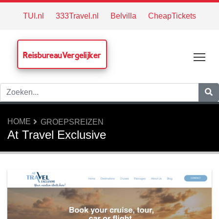
TUI.nl
333Travel.nl
Belvilla
CheapTickets
ReisbureauVergelijker
Tog
HOME
GROEPSREIZEN
At Travel Exclusive