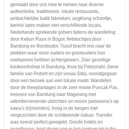
gemaakt door ons mee te nemen naar diverse
authentieke, traditionele, lokale restaurants,
ambachtelijke batik fabrieken, angklung schooltje,
kennis laten maken met verschillende locals,
Nederlands sprekende gidsen tijdens de wandeling
door Kebun Raya in Bogor, fietstochtjes door
Bandung en Borobudor. Yusuf bracht ons naar de
plekken waar onze ouders en grootouders hun
voetsporen hebben achtergelaten. Zeer gezellige
kookworkshop in Bandung, thuis bij Febrynahl, (lieve
familie van Robert en zijn vrouw Sifa), voorafgegaan
door een bezoek aan een lokale markt. Wandelen
door de theeplantages in de zeer mooie Puncak Pas,
treinreis van Bandung naar Magelang met
adembenemende uitzichten en mooie panorama's op
sawa's (rijstvelden), hoog in de bergen met
vergezichten door de schitterende natuur. Transfer
was overal perfect geregeld. Goede hotels en
guesthouse, heel divers van in het centrum tot in the