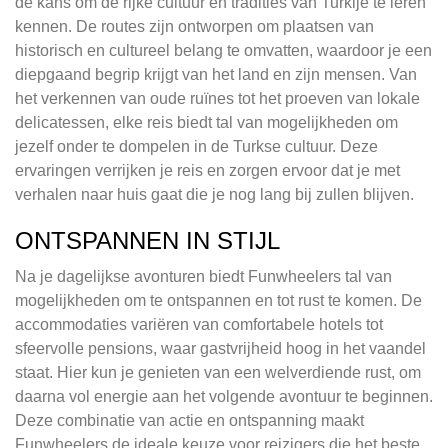
de kans om de rijke cultuur en tradities van Turkije te leren
kennen. De routes zijn ontworpen om plaatsen van
historisch en cultureel belang te omvatten, waardoor je een
diepgaand begrip krijgt van het land en zijn mensen. Van
het verkennen van oude ruïnes tot het proeven van lokale
delicatessen, elke reis biedt tal van mogelijkheden om
jezelf onder te dompelen in de Turkse cultuur. Deze
ervaringen verrijken je reis en zorgen ervoor dat je met
verhalen naar huis gaat die je nog lang bij zullen blijven.
ONTSPANNEN IN STIJL
Na je dagelijkse avonturen biedt Funwheelers tal van
mogelijkheden om te ontspannen en tot rust te komen. De
accommodaties variëren van comfortabele hotels tot
sfeervolle pensions, waar gastvrijheid hoog in het vaandel
staat. Hier kun je genieten van een welverdiende rust, om
daarna vol energie aan het volgende avontuur te beginnen.
Deze combinatie van actie en ontspanning maakt
Funwheelers de ideale keuze voor reizigers die het beste