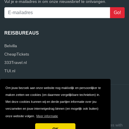
Vul je e-mailadres in om onze nieuwsbrief te ontvangen.
REISBUREAUS
Belvilla
CheapTickets
333Travel.nl
TUI.nl
Om jouw bezoek aan onze website nog makkelijk en persoonlijker te
Contact
Privacy
maken zetten we cookies (en daarmee vergelijkbare technieken) in.
Met deze cookies kunnen wij en derde partijen informatie over jou
Algemene
FAQ
verzamelen en jouw internetgedrag binnen (en mogelijk ook buiten)
Voorwaarden
onze website volgen.
Meer informatie
Copyright © 2026 ReisbureauVergelijker
Build review sites with