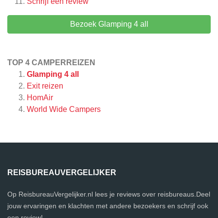
Schrijf een review
Bezoek Glamping 4 all
TOP 4 CAMPERREIZEN
Glamping 4 all
Exit reizen
HomAir
World Wide Campers
REISBUREAUVERGELIJKER
Op ReisbureauVergelijker.nl lees je reviews over reisbureaus.Deel
jouw ervaringen en klachten met andere bezoekers en schrijf ook
een review!