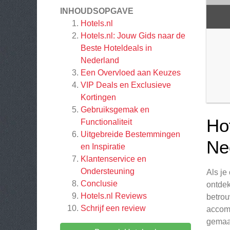
INHOUDSOPGAVE
Hotels.nl
Hotels.nl: Jouw Gids naar de
Beste Hoteldeals in
Nederland
Een Overvloed aan Keuzes
VIP Deals en Exclusieve
Kortingen
Gebruiksgemak en
Ho
Functionaliteit
Uitgebreide Bestemmingen
Ne
en Inspiratie
Klantenservice en
Ondersteuning
Als je
Conclusie
ontdek
Hotels.nl
Reviews
betrou
Schrijf een review
accomm
gemaak