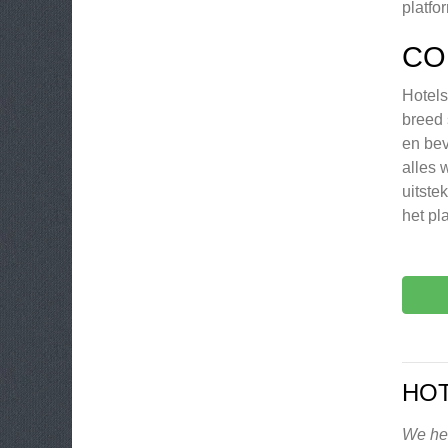
platfo
CO
Hotels
breed 
en bev
alles 
uitste
het pl
HOT
We heb