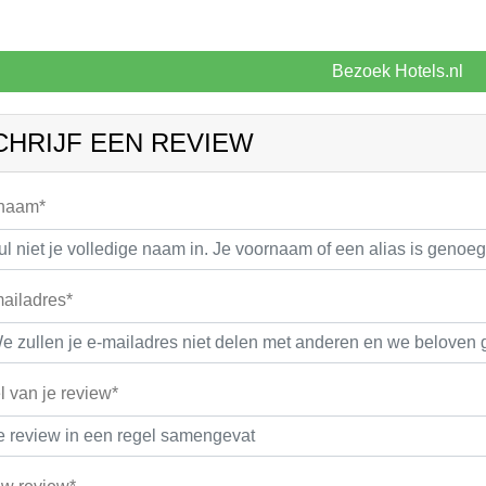
Bezoek Hotels.nl
CHRIJF EEN REVIEW
 naam*
ailadres*
el van je review*