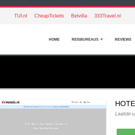
TUI.nl
CheapTickets
Belvilla
333Travel.nl
HOME
REISBUREAUS
REVIEWS
HOTE
Laatste u