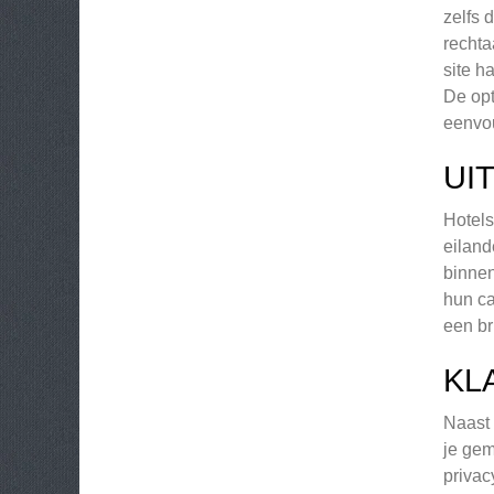
zelfs 
rechta
site h
De opt
eenvou
UI
Hotels
eiland
binnen
hun ca
een br
KL
Naast 
je gem
privac