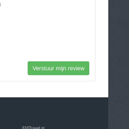
l
Verstuur mijn review
333Travel.nl