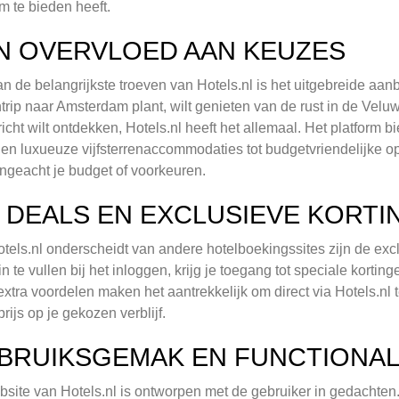
rm te bieden heeft.
N OVERVLOED AAN KEUZES
n de belangrijkste troeven van Hotels.nl is het uitgebreide aa
trip naar Amsterdam plant, wilt genieten van de rust in de Velu
icht wilt ontdekken, Hotels.nl heeft het allemaal. Het platform 
 en luxueuze vijfsterrenaccommodaties tot budgetvriendelijke opt
ongeacht je budget of voorkeuren.
P DEALS EN EXCLUSIEVE KORT
tels.nl onderscheidt van andere hotelboekingssites zijn de ex
n te vullen bij het inloggen, krijg je toegang tot speciale korti
xtra voordelen maken het aantrekkelijk om direct via Hotels.nl
prijs op je gekozen verblijf.
BRUIKSGEMAK EN FUNCTIONAL
site van Hotels.nl is ontworpen met de gebruiker in gedachten. D