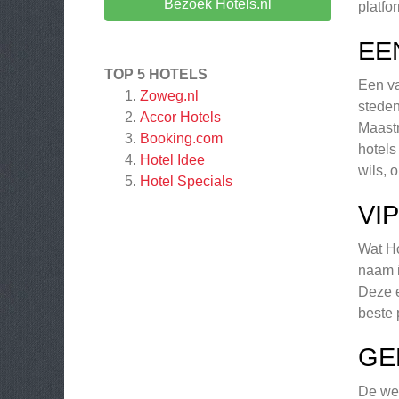
Bezoek Hotels.nl
platfo
EE
TOP 5 HOTELS
Een va
Zoweg.nl
steden
Accor Hotels
Maastr
Booking.com
hotels
Hotel Idee
wils, 
Hotel Specials
VI
Wat Ho
naam i
Deze e
beste 
GE
De web