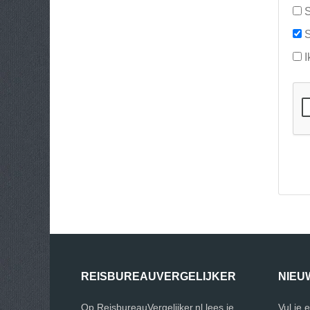
S
S
I
REISBUREAUVERGELIJKER
NIEU
Op ReisbureauVergelijker.nl lees je
Vul je 