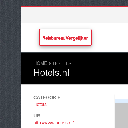
ReisbureauVergelijker
HOME
HOTELS
Hotels.nl
CATEGORIE:
Hotels
URL:
http://www.hotels.nl/