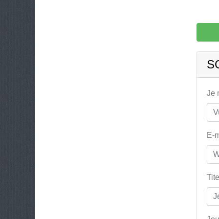
S
Je
E-m
Tit