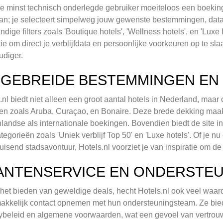
de minst technisch onderlegde gebruiker moeiteloos een boekin
an; je selecteert simpelweg jouw gewenste bestemmingen, data,
andige filters zoals 'Boutique hotels', 'Wellness hotels', en 'Luxe 
ie om direct je verblijfdata en persoonlijke voorkeuren op te sl
diger.
TGEBREIDE BESTEMMINGEN EN 
.nl biedt niet alleen een groot aantal hotels in Nederland, maar
en zoals Aruba, Curaçao, en Bonaire. Deze brede dekking maakt
landse als internationale boekingen. Bovendien biedt de site i
tegorieën zoals 'Uniek verblijf Top 50' en 'Luxe hotels'. Of je n
uisend stadsavontuur, Hotels.nl voorziet je van inspiratie om de
ANTENSERVICE EN ONDERSTE
het bieden van geweldige deals, hecht Hotels.nl ook veel waar
akkelijk contact opnemen met hun ondersteuningsteam. Ze bied
ybeleid en algemene voorwaarden, wat een gevoel van vertrouwe