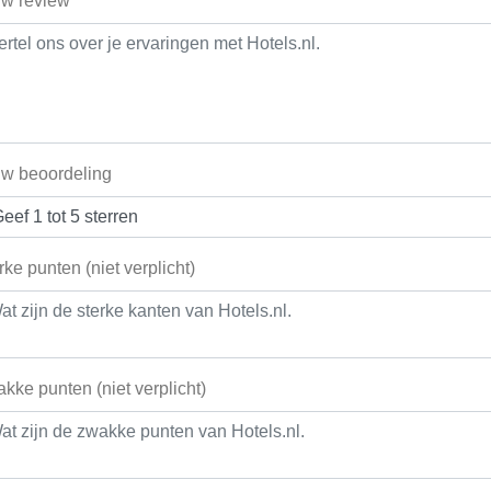
w review*
w beoordeling
rke punten (niet verplicht)
kke punten (niet verplicht)