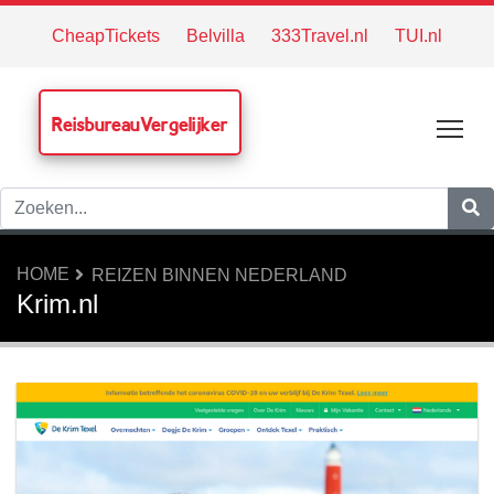
CheapTickets
Belvilla
333Travel.nl
TUI.nl
ReisbureauVergelijker
Tog
HOME
REIZEN BINNEN NEDERLAND
Krim.nl