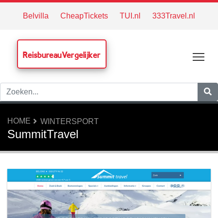
Belvilla
CheapTickets
TUI.nl
333Travel.nl
ReisbureauVergelijker
Tog
HOME
WINTERSPORT
SummitTravel