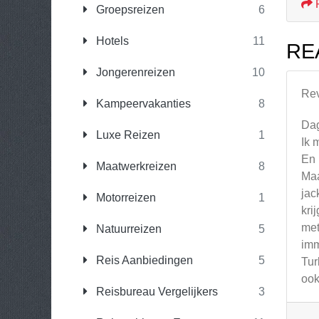
Groepsreizen
6
Hotels
11
RE
Jongerenreizen
10
Re
Kampeervakanties
8
Da
Luxe Reizen
1
Ik 
En 
Maatwerkreizen
8
Maa
jac
Motorreizen
1
kri
met
Natuurreizen
5
imm
Reis Aanbiedingen
5
Tur
ook
Reisbureau Vergelijkers
3