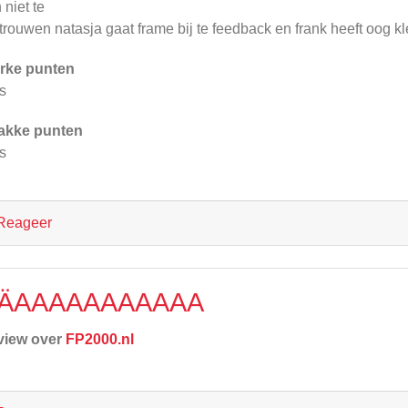
 niet te
trouwen natasja gaat frame bij te feedback en frank heeft oog k
rke punten
s
akke punten
s
Reageer
ÄAAAAAAAAAAA
view over
FP2000.nl