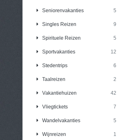
Seniorenvakanties
5
Singles Reizen
9
Spirituele Reizen
5
Sportvakanties
12
Stedentrips
6
Taalreizen
2
Vakantiehuizen
42
Vliegtickets
7
Wandelvakanties
5
Wijnreizen
1