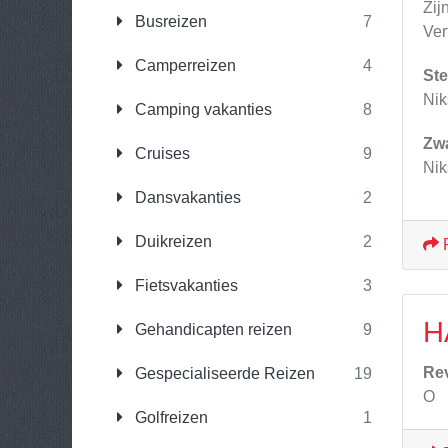
Zijn
Busreizen
7
Ver
Camperreizen
4
Ste
Nik
Camping vakanties
8
Zw
Cruises
9
Nik
Dansvakanties
2
Duikreizen
2
Fietsvakanties
3
H
Gehandicapten reizen
9
Re
Gespecialiseerde Reizen
19
O
Golfreizen
1