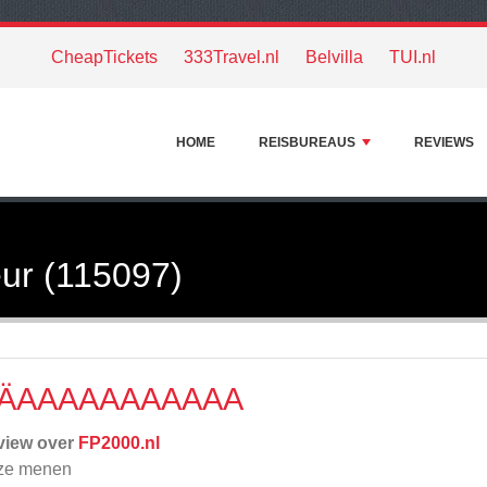
CheapTickets
333Travel.nl
Belvilla
TUI.nl
HOME
REISBUREAUS
REVIEWS
ur (115097)
ÄAAAAAAAAAAA
view over
FP2000.nl
ze menen