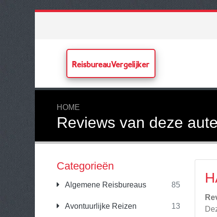
ReisbureauVergelijker
HOME
Reviews van deze aute
Categorieën
H
Algemene Reisbureaus
85
Re
Avontuurlijke Reizen
13
De