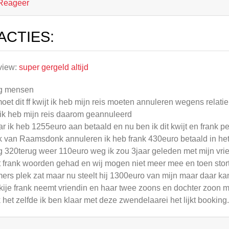
Reageer
ACTIES:
view:
super gergeld altijd
g mensen
moet dit ff kwijt ik heb mijn reis moeten annuleren wegens relati
ik heb mijn reis daarom geannuleerd
r ik heb 1255euro aan betaald en nu ben ik dit kwijt en frank pet
k van Raamsdonk annuleren ik heb frank 430euro betaald in het
jg 320terug weer 110euro weg ik zou 3jaar geleden met mijn vr
 frank woorden gehad en wij mogen niet meer mee en toen storte
ers plek zat maar nu steelt hij 1300euro van mijn maar daar ka
kije frank neemt vriendin en haar twee zoons en dochter zoon 
 het zelfde ik ben klaar met deze zwendelaarei het lijkt booking