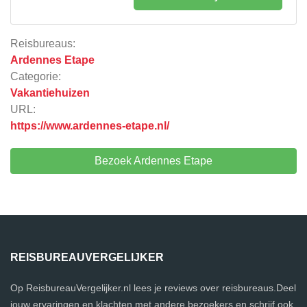
Reisbureaus:
Ardennes Etape
Categorie:
Vakantiehuizen
URL:
https://www.ardennes-etape.nl/
Bezoek Ardennes Etape
REISBUREAUVERGELIJKER
Op ReisbureauVergelijker.nl lees je reviews over reisbureaus.Deel
jouw ervaringen en klachten met andere bezoekers en schrijf ook