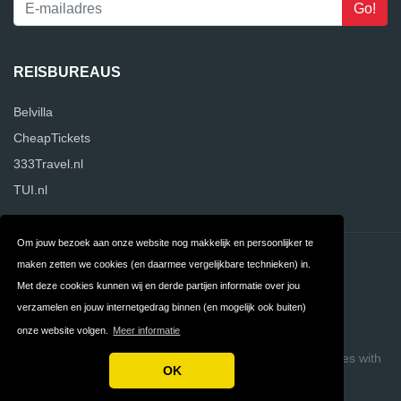
REISBUREAUS
Belvilla
CheapTickets
333Travel.nl
TUI.nl
Om jouw bezoek aan onze website nog makkelijk en persoonlijker te
Contact
Privacy
maken zetten we cookies (en daarmee vergelijkbare technieken) in.
Met deze cookies kunnen wij en derde partijen informatie over jou
Algemene
FAQ
verzamelen en jouw internetgedrag binnen (en mogelijk ook buiten)
Voorwaarden
onze website volgen.
Meer informatie
Copyright © 2026 ReisbureauVergelijker
Build review sites with
OK
ReviewTycoon