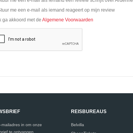
tuur me een e-mail als iemand een review schrijft over Ardenn
tuur me een e-mail als iemand reageert op mijn review
k ga akkoord met de
Algemene Voorwaarden
WSBRIEF
REISBUREAUS
e-mailadres in om onze
Belvilla
rief te ontvangen.