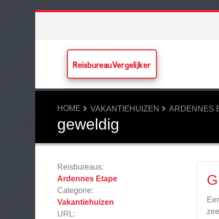
ReisbureauVergelijker
HOME
VAKANTIEHUIZEN
ARDENNES 
geweldig
Reisbureaus:
G
Ardennes Etape
Categorie:
Een
Vakantiehuizen
zee
URL: