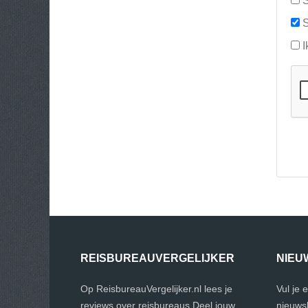
S
S
I
REISBUREAUVERGELIJKER
NIEU
Op ReisbureauVergelijker.nl lees je
Vul je 
reviews over reisbureaus.Deel jouw
nieuwsb