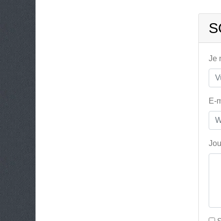
S
Je
E-m
Jou