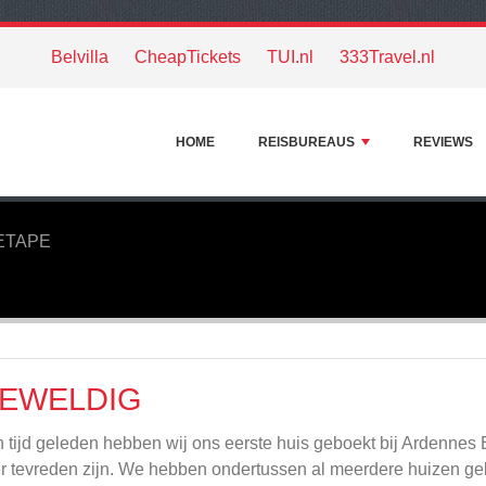
Belvilla
CheapTickets
TUI.nl
333Travel.nl
HOME
REISBUREAUS
REVIEWS
ETAPE
EWELDIG
 tijd geleden hebben wij ons eerste huis geboekt bij Ardennes 
r tevreden zijn. We hebben ondertussen al meerdere huizen geb