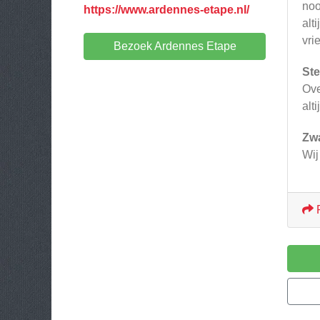
noo
https://www.ardennes-etape.nl/
alt
vri
Bezoek Ardennes Etape
Ste
Ove
alt
Zw
Wij