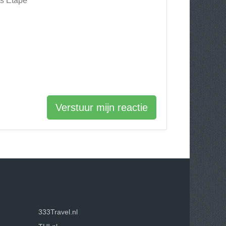
es Etape
Verstuur mijn reactie
333Travel.nl