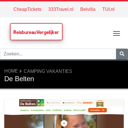
CheapTickets
333Travel.nl
Belvilla
TUI.nl
ReisbureauVergelijker
Tog
HOME
CAMPING VAKANTIES
De Belten