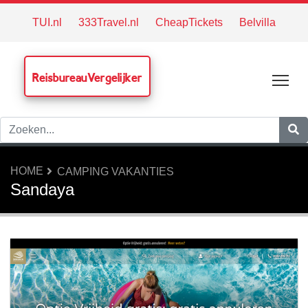
TUI.nl
333Travel.nl
CheapTickets
Belvilla
ReisbureauVergelijker
Tog
HOME
CAMPING VAKANTIES
Sandaya