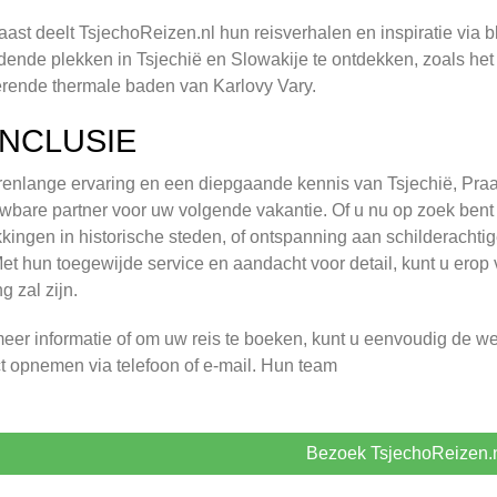
ast deelt TsjechoReizen.nl hun reisverhalen en inspiratie via 
ende plekken in Tsjechië en Slowakije te ontdekken, zoals het
rende thermale baden van Karlovy Vary.
NCLUSIE
renlange ervaring en een diepgaande kennis van Tsjechië, Pra
wbare partner voor uw volgende vakantie. Of u nu op zoek bent n
kingen in historische steden, of ontspanning aan schilderachti
Met hun toegewijde service en aandacht voor detail, kunt u erop
g zal zijn.
eer informatie of om uw reis te boeken, kunt u eenvoudig de w
t opnemen via telefoon of e-mail. Hun team
Bezoek TsjechoReizen.