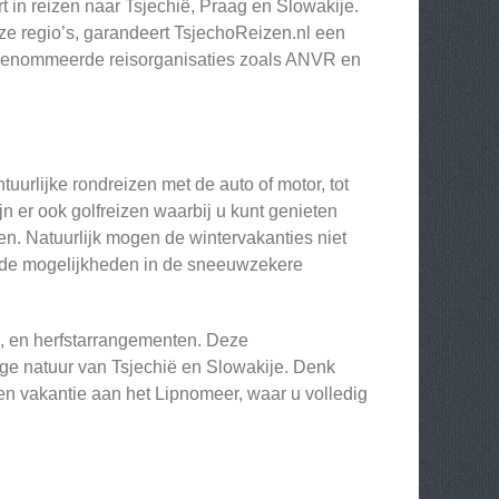
t in reizen naar Tsjechië, Praag en Slowakije.
e regio’s, garandeert TsjechoReizen.nl een
gerenommeerde reisorganisaties zoals ANVR en
uurlijke rondreizen met de auto of motor, tot
ijn er ook golfreizen waarbij u kunt genieten
 Natuurlijk mogen de wintervakanties niet
n de mogelijkheden in de sneeuwzekere
-, en herfstarrangementen. Deze
ige natuur van Tsjechië en Slowakije. Denk
n vakantie aan het Lipnomeer, waar u volledig