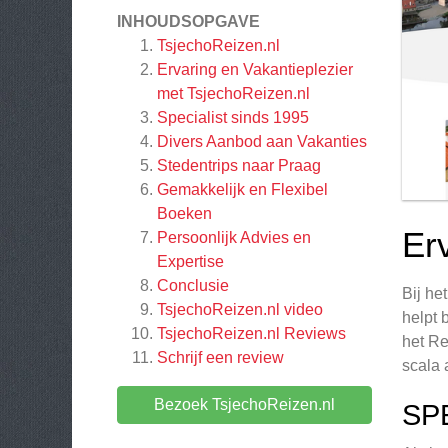
INHOUDSOPGAVE
TsjechoReizen.nl
Ervaring en Vakantieplezier
met TsjechoReizen.nl
Specialist sinds 1995
Divers Aanbod aan Vakanties
Stedentrips naar Praag
Gemakkelijk en Flexibel
Boeken
Er
Persoonlijk Advies en
Expertise
Conclusie
Bij he
TsjechoReizen.nl video
helpt 
TsjechoReizen.nl
Reviews
het Re
Schrijf een review
scala 
Bezoek TsjechoReizen.nl
SP