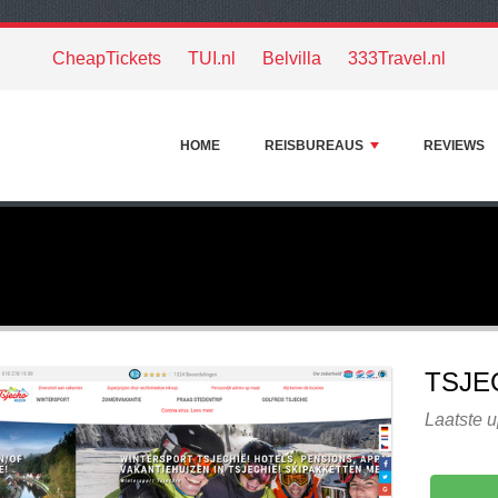
CheapTickets
TUI.nl
Belvilla
333Travel.nl
HOME
REISBUREAUS
REVIEWS
TSJE
Laatste 