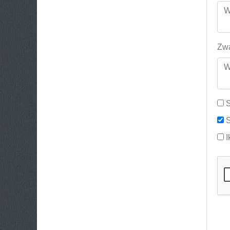
Zwa
S
S
I