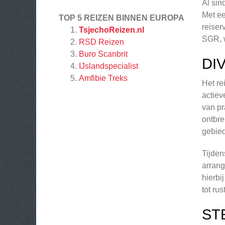
Al sin
Met ee
TOP 5 REIZEN BINNEN EUROPA
reiser
TsjechoReizen.nl
SGR, w
RSD Reizen
Buro Scanbrit
DI
IJslandspecialist
Amfibie Treks
Het re
actiev
van pr
ontbre
gebied
Tijden
arrang
hierbi
tot ru
ST