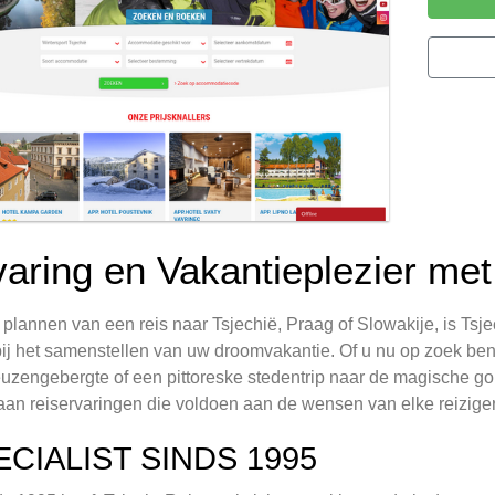
varing en Vakantieplezier met
t plannen van een reis naar Tsjechië, Praag of Slowakije, is Ts
bij het samenstellen van uw droomvakantie. Of u nu op zoek bent
uzengebergte of een pittoreske stedentrip naar de magische go
aan reiservaringen die voldoen aan de wensen van elke reiziger
ECIALIST SINDS 1995