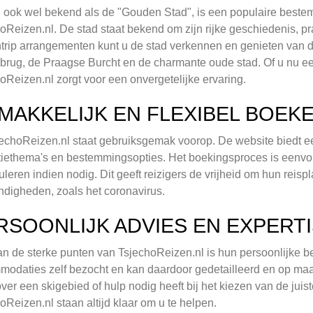
 ook wel bekend als de "Gouden Stad", is een populaire best
oReizen.nl. De stad staat bekend om zijn rijke geschiedenis, pr
trip arrangementen kunt u de stad verkennen en genieten van 
brug, de Praagse Burcht en de charmante oude stad. Of u nu een 
oReizen.nl zorgt voor een onvergetelijke ervaring.
MAKKELIJK EN FLEXIBEL BOEK
jechoReizen.nl staat gebruiksgemak voorop. De website biedt e
iethema's en bestemmingsopties. Het boekingsproces is eenvoud
uleren indien nodig. Dit geeft reizigers de vrijheid om hun rei
digheden, zoals het coronavirus.
RSOONLIJK ADVIES EN EXPERT
n de sterke punten van TsjechoReizen.nl is hun persoonlijke be
odaties zelf bezocht en kan daardoor gedetailleerd en op maat
over een skigebied of hulp nodig heeft bij het kiezen van de j
oReizen.nl staan altijd klaar om u te helpen.