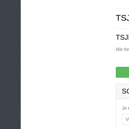
TS
TSJ
We heb
S
Je