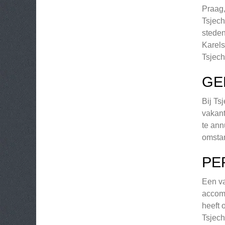
Praag,
Tsjech
steden
Karels
Tsjech
GE
Bij Ts
vakant
te ann
omstan
PE
Een va
accomm
heeft 
Tsjech