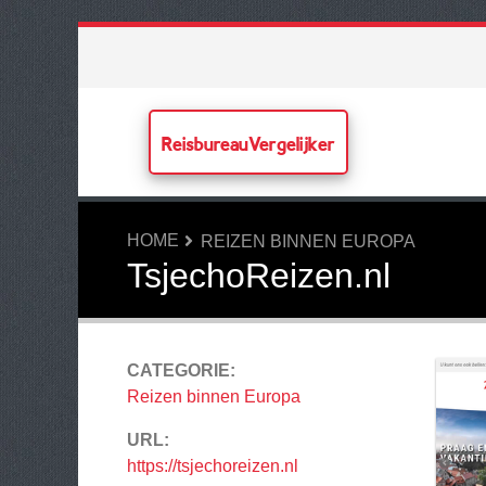
ReisbureauVergelijker
HOME
REIZEN BINNEN EUROPA
TsjechoReizen.nl
CATEGORIE:
Reizen binnen Europa
URL:
https://tsjechoreizen.nl