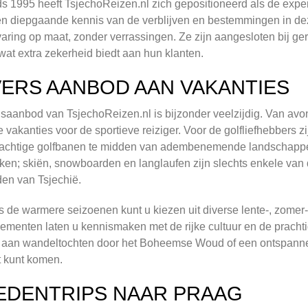
ds 1995 heeft TsjechoReizen.nl zich gepositioneerd als de exper
n diepgaande kennis van de verblijven en bestemmingen in dez
varing op maat, zonder verrassingen. Ze zijn aangesloten bij 
at extra zekerheid biedt aan hun klanten.
VERS AANBOD AAN VAKANTIES
isaanbod van TsjechoReizen.nl is bijzonder veelzijdig. Van avont
e vakanties voor de sportieve reiziger. Voor de golfliefhebbers z
achtige golfbanen te midden van adembenemende landschappen.
ken; skiën, snowboarden en langlaufen zijn slechts enkele va
en van Tsjechië.
s de warmere seizoenen kunt u kiezen uit diverse lente-, zomer
ementen laten u kennismaken met de rijke cultuur en de pracht
j aan wandeltochten door het Boheemse Woud of een ontspanne
st kunt komen.
EDENTRIPS NAAR PRAAG