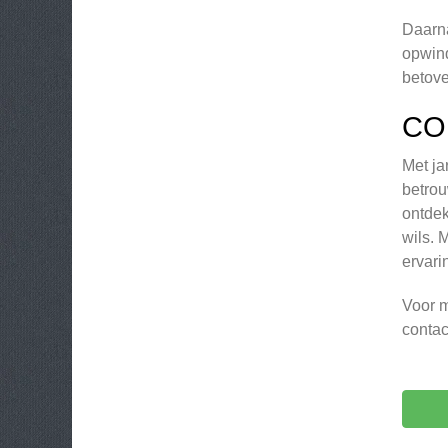
Daarna
opwind
betove
CO
Met ja
betrou
ontdek
wils. 
ervarin
Voor m
contac