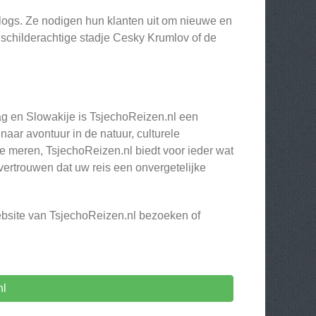
blogs. Ze nodigen hun klanten uit om nieuwe en
 schilderachtige stadje Cesky Krumlov of de
ag en Slowakije is TsjechoReizen.nl een
aar avontuur in de natuur, culturele
ge meren, TsjechoReizen.nl biedt voor ieder wat
 vertrouwen dat uw reis een onvergetelijke
ebsite van TsjechoReizen.nl bezoeken of
nl