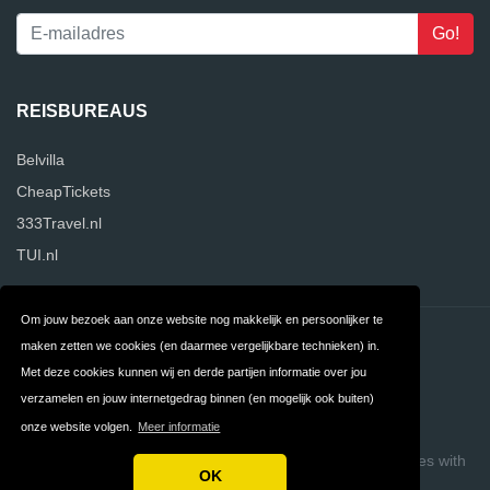
REISBUREAUS
Belvilla
CheapTickets
333Travel.nl
TUI.nl
Om jouw bezoek aan onze website nog makkelijk en persoonlijker te
Contact
Privacy
maken zetten we cookies (en daarmee vergelijkbare technieken) in.
Met deze cookies kunnen wij en derde partijen informatie over jou
Algemene
FAQ
verzamelen en jouw internetgedrag binnen (en mogelijk ook buiten)
Voorwaarden
onze website volgen.
Meer informatie
Copyright © 2026 ReisbureauVergelijker
Build review sites with
OK
ReviewTycoon