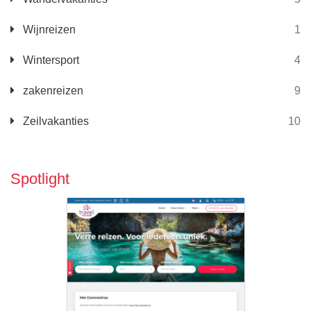
Wijnreizen
1
Wintersport
4
zakenreizen
9
Zeilvakanties
10
Spotlight