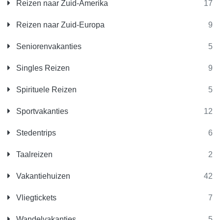
Reizen naar Zuid-Amerika
17
Reizen naar Zuid-Europa
9
Seniorenvakanties
5
Singles Reizen
9
Spirituele Reizen
5
Sportvakanties
12
Stedentrips
6
Taalreizen
2
Vakantiehuizen
42
Vliegtickets
7
Wandelvakanties
5