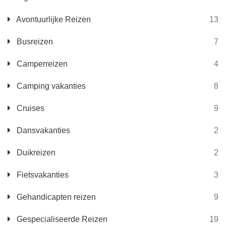
Avontuurlijke Reizen
13
Busreizen
7
Camperreizen
4
Camping vakanties
8
Cruises
9
Dansvakanties
2
Duikreizen
2
Fietsvakanties
3
Gehandicapten reizen
9
Gespecialiseerde Reizen
19