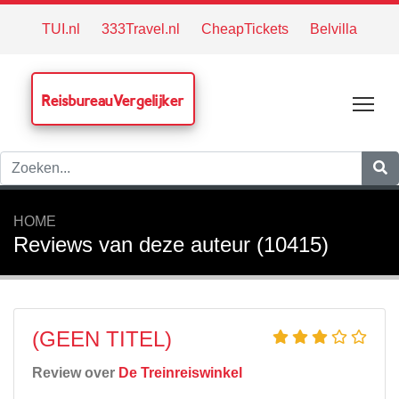
TUI.nl
333Travel.nl
CheapTickets
Belvilla
ReisbureauVergelijker
Tog
HOME
Reviews van deze auteur (10415)
(GEEN TITEL)
Review over
De Treinreiswinkel