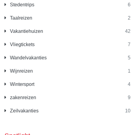
Stedentrips
6
Taalreizen
2
Vakantiehuizen
42
Vliegtickets
7
Wandelvakanties
5
Wijnreizen
1
Wintersport
4
zakenreizen
9
Zeilvakanties
10