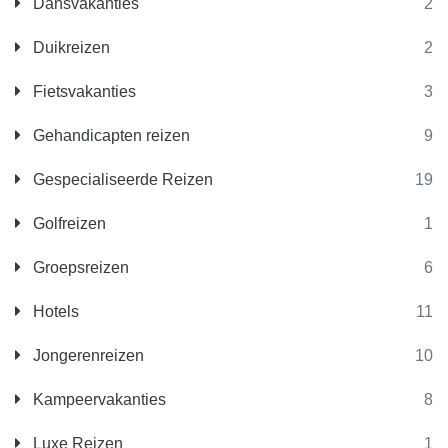
Dansvakanties
2
Duikreizen
2
Fietsvakanties
3
Gehandicapten reizen
9
Gespecialiseerde Reizen
19
Golfreizen
1
Groepsreizen
6
Hotels
11
Jongerenreizen
10
Kampeervakanties
8
Luxe Reizen
1