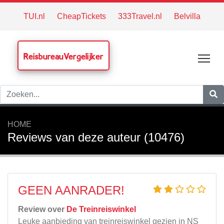
TUI.nl
CheapTickets
333Travel.nl
Belvilla
ReisbureauVergelijker
Tog
HOME
Reviews van deze auteur (10476)
GEEN AANRADER!
Review over
De Treinreiswinkel
Leuke aanbieding van treinreiswinkel gezien in NS