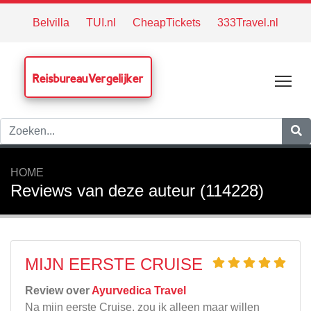
Belvilla
TUI.nl
CheapTickets
333Travel.nl
ReisbureauVergelijker
Tog
HOME
Reviews van deze auteur (114228)
MIJN EERSTE CRUISE
Review over
Ayurvedica Travel
Na mijn eerste Cruise, zou ik alleen maar willen