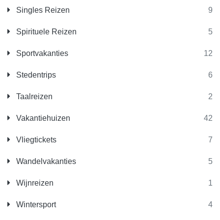
Singles Reizen
9
Spirituele Reizen
5
Sportvakanties
12
Stedentrips
6
Taalreizen
2
Vakantiehuizen
42
Vliegtickets
7
Wandelvakanties
5
Wijnreizen
1
Wintersport
4