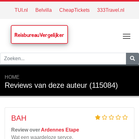
TUI.nl
Belvilla
CheapTickets
333Travel.nl
ReisbureauVergelijker
Tog
HOME
Reviews van deze auteur (115084)
BAH
Review over
Ardennes Etape
Wat een waardeloze servce.