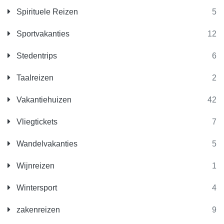
Spirituele Reizen
5
Sportvakanties
12
Stedentrips
6
Taalreizen
2
Vakantiehuizen
42
Vliegtickets
7
Wandelvakanties
5
Wijnreizen
1
Wintersport
4
zakenreizen
9