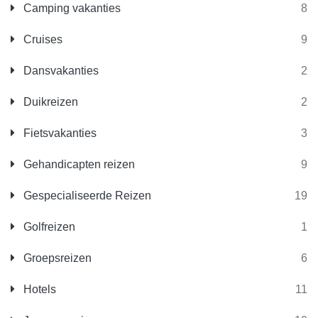
Camping vakanties
8
Cruises
9
Dansvakanties
2
Duikreizen
2
Fietsvakanties
3
Gehandicapten reizen
9
Gespecialiseerde Reizen
19
Golfreizen
1
Groepsreizen
6
Hotels
11