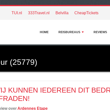
TUI.nl
333Travel.nl
Belvilla
CheapTickets
HOME
REISBUREAUS
REVIEWS
ur (25779)
IJ KUNNEN IEDEREEN DIT BEDR
FRADEN!
view over
Ardennes Etape