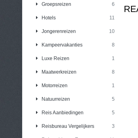
Groepsreizen
6
RE
Hotels
11
Jongerenreizen
10
Kampeervakanties
8
Luxe Reizen
1
Maatwerkreizen
8
Motorreizen
1
Natuurreizen
5
Reis Aanbiedingen
5
Reisbureau Vergelijkers
3