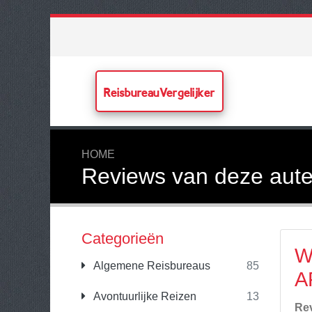
ReisbureauVergelijker
HOME
Reviews van deze aute
Categorieën
W
Algemene Reisbureaus
85
A
Avontuurlijke Reizen
13
Re