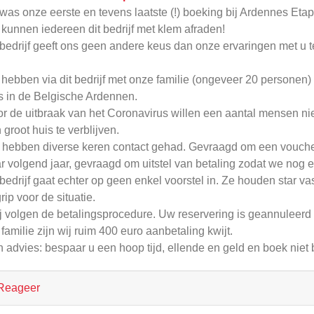
 was onze eerste en tevens laatste (!) boeking bij Ardennes Etap
 kunnen iedereen dit bedrijf met klem afraden!
 bedrijf geeft ons geen andere keus dan onze ervaringen met u t
 hebben via dit bedrijf met onze familie (ongeveer 20 persone
s in de Belgische Ardennen.
r de uitbraak van het Coronavirus willen een aantal mensen ni
 groot huis te verblijven.
hebben diverse keren contact gehad. Gevraagd om een voucher
r volgend jaar, gevraagd om uitstel van betaling zodat we nog
 bedrijf gaat echter op geen enkel voorstel in. Ze houden star va
rip voor de situatie.
j volgen de betalingsprocedure. Uw reservering is geannuleer
 familie zijn wij ruim 400 euro aanbetaling kwijt.
n advies: bespaar u een hoop tijd, ellende en geld en boek niet bij
Reageer