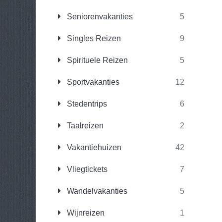
Seniorenvakanties
5
Singles Reizen
9
Spirituele Reizen
5
Sportvakanties
12
Stedentrips
6
Taalreizen
2
Vakantiehuizen
42
Vliegtickets
7
Wandelvakanties
5
Wijnreizen
1