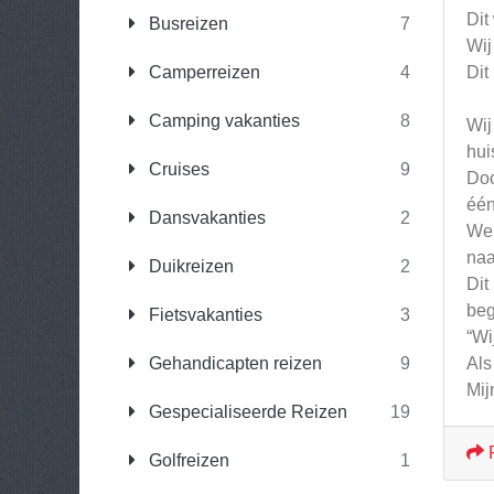
Dit
Busreizen
7
Wij
Camperreizen
4
Dit
Camping vakanties
8
Wij
hui
Cruises
9
Doo
één
Dansvakanties
2
We 
naa
Duikreizen
2
Dit
beg
Fietsvakanties
3
“Wi
Gehandicapten reizen
9
Als
Mij
Gespecialiseerde Reizen
19
Golfreizen
1