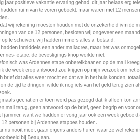
ig jaar positieve vakantie ervaring gehad, dit jaar helaas erg tel
 hadden ruim van te voren geboekt, maar waren met 12 mensen
den.
at wij rekening moesten houden met de onzekerheid ivm de ma
nningen van de 12 personen, besloten wij ongeveer een maand 
r op te schuiven, wij hadden immers alles al betaald.
hadden inmiddels een ander mailadres, maar het was onmogelij
ennes- etape, de bevestigings knop werkte niet.
efonisch was Ardennes etape onbereikbaar en op de mail kreeg
 ik de week erop antwoord zou krijgen op mijn verzoek om het ee
ch brief dat alles weer mocht en dat we in het huis konden, totaa
on de tijd te dringen, wilde ik nog iets van het geld terug zien
zoek.
maals gechat en er toen werd pas gezegd dat ik alleen kon an
n mail terug, geen antwoord op de brief, geen begrip en voor 
l jammer, want we hadden er vorig jaar ook een week geboekt e
 12 personen bij Ardennes etappes houden.
r nu nooit meer, gaan ergens anders huren waar ze wel rekeni
voorbeeld bij Beaujean.