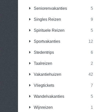
Seniorenvakanties
5
Singles Reizen
9
Spirituele Reizen
5
Sportvakanties
12
Stedentrips
6
Taalreizen
2
Vakantiehuizen
42
Vliegtickets
7
Wandelvakanties
5
Wijnreizen
1