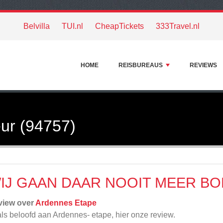
Belvilla
TUI.nl
CheapTickets
333Travel.nl
HOME
REISBUREAUS
REVIEWS
ur (94757)
IJ GAAN DAAR NOOIT MEER B
view over
Ardennes Etape
ls beloofd aan Ardennes- etape, hier onze review.