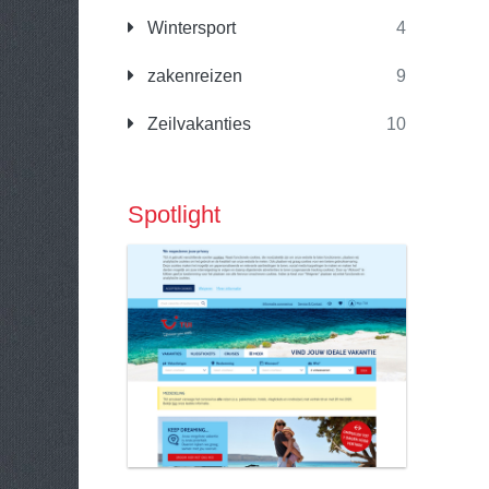
Wintersport
4
zakenreizen
9
Zeilvakanties
10
Spotlight