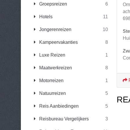
Groepsreizen
6
Omd
ach
Hotels
11
698
Jongerenreizen
10
Ste
Hui
Kampeervakanties
8
Zw
Luxe Reizen
1
Com
Maatwerkreizen
8
Motorreizen
1
Natuurreizen
5
RE
Reis Aanbiedingen
5
Reisbureau Vergelijkers
3