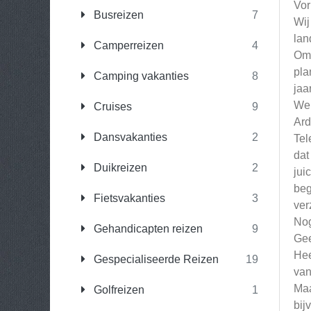
Vor
Busreizen
7
Wij
lan
Camperreizen
4
Omd
pla
Camping vakanties
8
jaa
We 
Cruises
9
Ard
Dansvakanties
2
Tel
dat
Duikreizen
2
jui
beg
Fietsvakanties
3
ver
Nog
Gehandicapten reizen
9
Gee
Hee
Gespecialiseerde Reizen
19
van
Maa
Golfreizen
1
bij