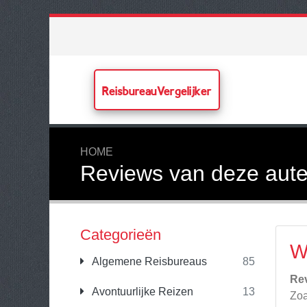
ReisbureauVergelijker
HOME
Reviews van deze aute
Categorieën
W
Algemene Reisbureaus
85
Re
Avontuurlijke Reizen
13
Zoa