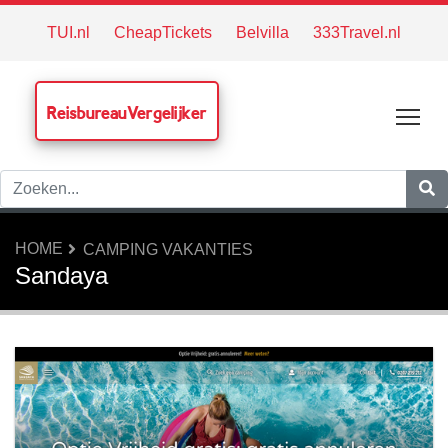
TUI.nl
CheapTickets
Belvilla
333Travel.nl
ReisbureauVergelijker
Tog
HOME
CAMPING VAKANTIES
Sandaya