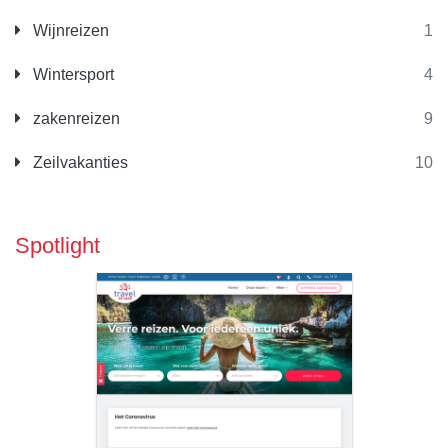
Wijnreizen
1
Wintersport
4
zakenreizen
9
Zeilvakanties
10
Spotlight