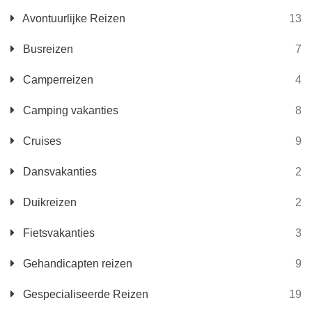
Avontuurlijke Reizen
13
Busreizen
7
Camperreizen
4
Camping vakanties
8
Cruises
9
Dansvakanties
2
Duikreizen
2
Fietsvakanties
3
Gehandicapten reizen
9
Gespecialiseerde Reizen
19