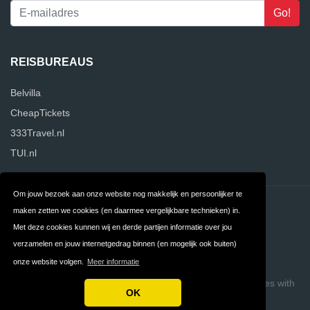
REISBUREAUS
Belvilla
CheapTickets
333Travel.nl
TUI.nl
Om jouw bezoek aan onze website nog makkelijk en persoonlijker te
Contact
Privacy
maken zetten we cookies (en daarmee vergelijkbare technieken) in.
Met deze cookies kunnen wij en derde partijen informatie over jou
Algemene
FAQ
verzamelen en jouw internetgedrag binnen (en mogelijk ook buiten)
Voorwaarden
onze website volgen.
Meer informatie
Copyright © 2026 ReisbureauVergelijker
Build review sites with
OK
ReviewTycoon