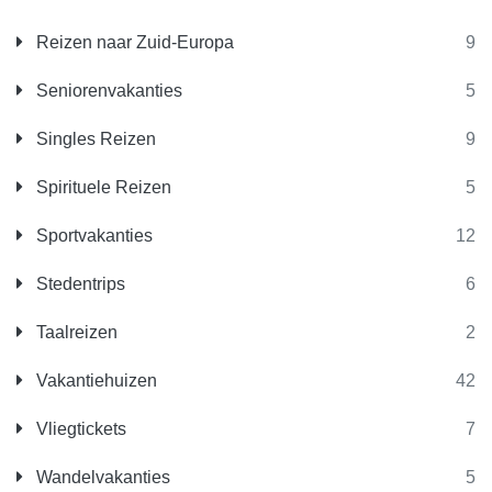
Reizen naar Zuid-Europa
9
Seniorenvakanties
5
Singles Reizen
9
Spirituele Reizen
5
Sportvakanties
12
Stedentrips
6
Taalreizen
2
Vakantiehuizen
42
Vliegtickets
7
Wandelvakanties
5