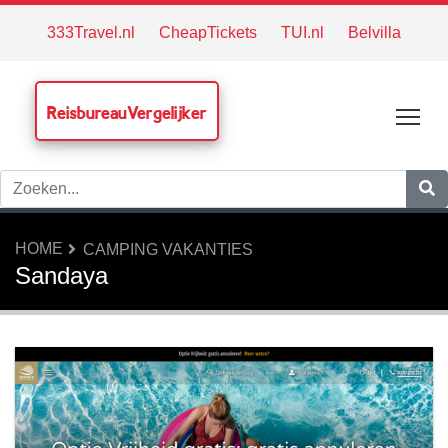
333Travel.nl
CheapTickets
TUI.nl
Belvilla
ReisbureauVergelijker
Tog
HOME
CAMPING VAKANTIES
Sandaya