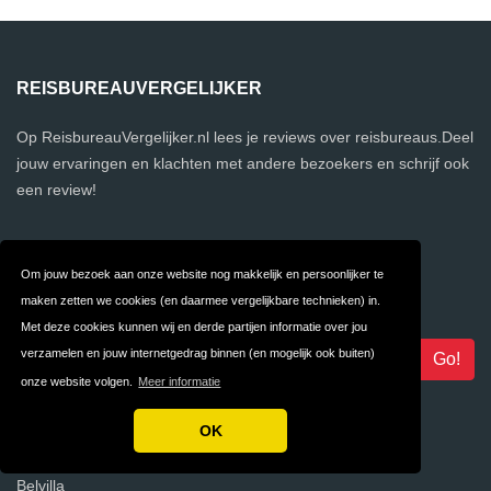
REISBUREAUVERGELIJKER
Op ReisbureauVergelijker.nl lees je reviews over reisbureaus.Deel
jouw ervaringen en klachten met andere bezoekers en schrijf ook
een review!
NIEUWSBRIEF
Om jouw bezoek aan onze website nog makkelijk en persoonlijker te
maken zetten we cookies (en daarmee vergelijkbare technieken) in.
Vul je e-mailadres in om onze nieuwsbrief te ontvangen.
Met deze cookies kunnen wij en derde partijen informatie over jou
verzamelen en jouw internetgedrag binnen (en mogelijk ook buiten)
onze website volgen.
Meer informatie
OK
REISBUREAUS
Belvilla