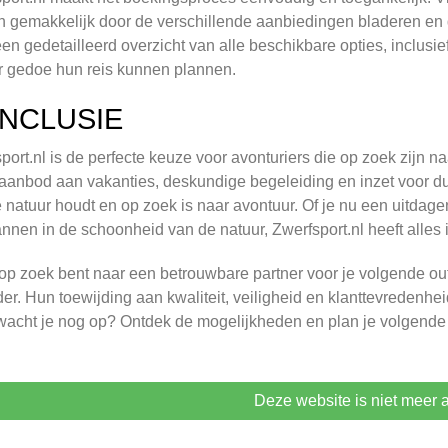
n gemakkelijk door de verschillende aanbiedingen bladeren en 
een gedetailleerd overzicht van alle beschikbare opties, inclusi
 gedoe hun reis kunnen plannen.
NCLUSIE
port.nl is de perfecte keuze voor avonturiers die op zoek zijn n
aanbod aan vakanties, deskundige begeleiding en inzet voor du
 natuur houdt en op zoek is naar avontuur. Of je nu een uitdag
nnen in de schoonheid van de natuur, Zwerfsport.nl heeft alles i
 op zoek bent naar een betrouwbare partner voor je volgende out
er. Hun toewijding aan kwaliteit, veiligheid en klanttevredenhei
acht je nog op? Ontdek de mogelijkheden en plan je volgende 
Deze website is niet meer a