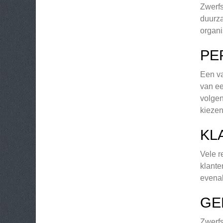
Zwerfs
duurza
organi
PE
Een va
van ee
volgen
kiezen
KL
Vele r
klante
evenal
GE
Zwerfs