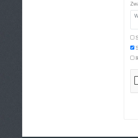
Zwa
S
S
I