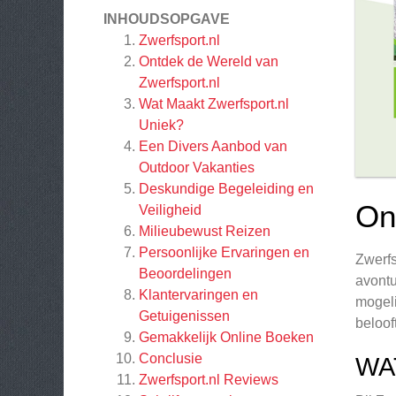
INHOUDSOPGAVE
Zwerfsport.nl
Ontdek de Wereld van
Zwerfsport.nl
Wat Maakt Zwerfsport.nl
Uniek?
Een Divers Aanbod van
Outdoor Vakanties
Deskundige Begeleiding en
On
Veiligheid
Milieubewust Reizen
Persoonlijke Ervaringen en
Zwerfs
Beoordelingen
avontu
Klantervaringen en
mogeli
Getuigenissen
beloof
Gemakkelijk Online Boeken
Conclusie
WA
Zwerfsport.nl
Reviews