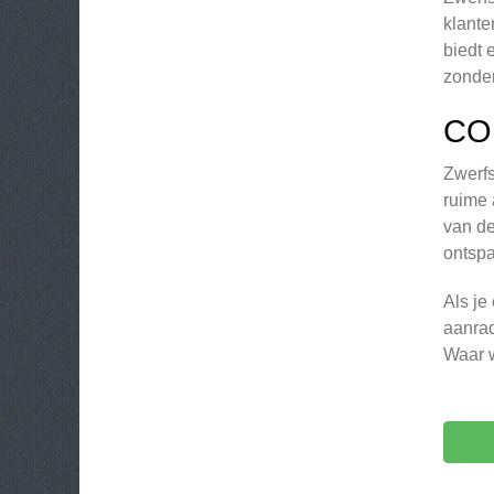
klante
biedt 
zonder
CO
Zwerfs
ruime 
van de
ontspa
Als je
aanrad
Waar w