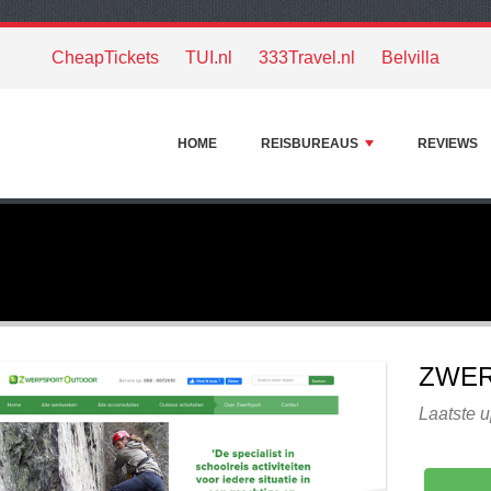
CheapTickets
TUI.nl
333Travel.nl
Belvilla
HOME
REISBUREAUS
REVIEWS
ZWER
Laatste u