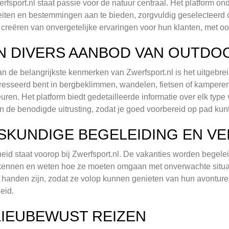
erfsport.nl staat passie voor de natuur centraal. Het platform o
teiten en bestemmingen aan te bieden, zorgvuldig geselecteerd op
 creëren van onvergetelijke ervaringen voor hun klanten, met oog
N DIVERS AANBOD VAN OUTDO
n de belangrijkste kenmerken van Zwerfsport.nl is het uitgebre
resseerd bent in bergbeklimmen, wandelen, fietsen of kamperen, j
uren. Het platform biedt gedetailleerde informatie over elk type 
n de benodigde uitrusting, zodat je goed voorbereid op pad kun
SKUNDIGE BEGELEIDING EN VEI
heid staat voorop bij Zwerfsport.nl. De vakanties worden begel
ennen en weten hoe ze moeten omgaan met onverwachte situaties
handen zijn, zodat ze volop kunnen genieten van hun avonture
heid.
LIEUBEWUST REIZEN