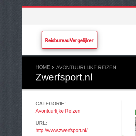
ReisbureauVergelijker
HOME
AVONTUURLIJKE REIZEN
Zwerfsport.nl
CATEGORIE:
Avontuurlijke Reizen
URL:
http://www.zwerfsport.nl/