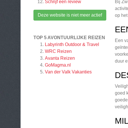
Schrijf een review
Bij Zw
activi
Deze website is niet meer actief
op het
EE
TOP 5 AVONTUURLIJKE REIZEN
Een va
Labyrinth Outdoor & Travel
geïnte
WRC Reizen
voorke
Avanta Reizen
duur e
GoMagma.nl
Van der Valk Vakanties
DE
Veilig
goed k
goede 
veilig
MI