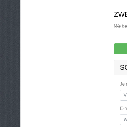
ZWE
We heb
S
Je
E-m